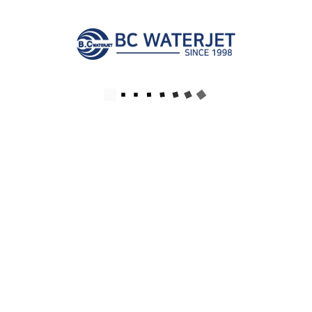
헬멧 가공워터젯 로봇 시스템 베트남