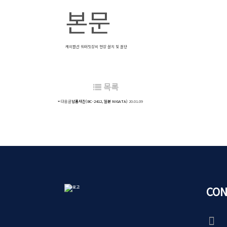
본문
케미컬선 워터젯장비 현장 설치 및 절단
목록
다음글
납품사진(BC-2412, 일본 NIGATA)
20.01.09
CON