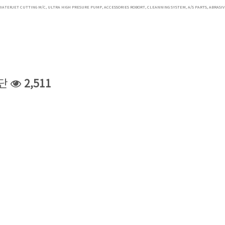
WATERJET CUTTING M/C, ULTRA HIGH PRESURE PUMP, ACCESSORIES ROBORT, CLEANNING SYSTEM, A/S PARTS, ABRASIV
절단
2,511