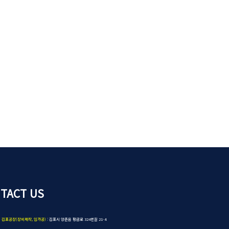
TACT US
김포공장(장비제작, 임가공)
: 김포시 양촌읍 황금로 324번길 21-4